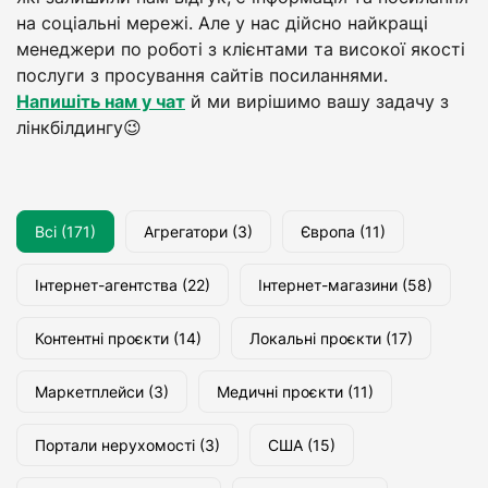
на соціальні мережі. Але у нас дійсно найкращі
менеджери по роботі з клієнтами та високої якості
послуги з просування сайтів посиланнями.
Напишіть нам у чат
й ми вирішимо вашу задачу з
лінкбілдингу😉
Всі (171)
Агрегатори
(3)
Європа
(11)
Інтернет-агентства
(22)
Інтернет-магазини
(58)
Контентні проєкти
(14)
Локальні проєкти
(17)
Маркетплейси
(3)
Медичні проєкти
(11)
Портали нерухомості
(3)
США
(15)