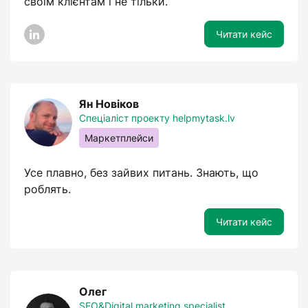
своїм клієнтам і не тільки.
Читати кейс
Ян Новіков
Спеціаліст проекту helpmytask.lv
Маркетплейси
Усе плавно, без зайвих питань. Знають, що
роблять.
Читати кейс
Олег
SEO&Digital marketing specialist