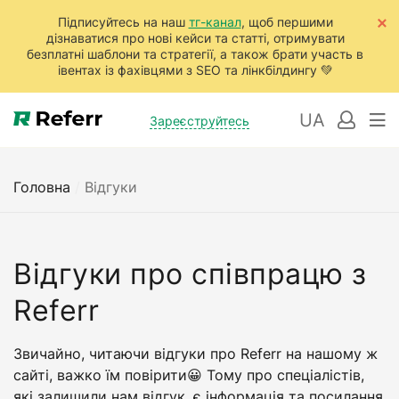
Підписуйтесь на наш
тг-канал
, щоб першими
дізнаватися про нові кейси та статті, отримувати
безплатні шаблони та стратегії, а також брати участь в
івентах із фахівцями з SEO та лінкбілдингу 💚
UA
Зареєструйтесь
Головна
/
Відгуки
Відгуки про співпрацю з
Referr
Звичайно, читаючи відгуки про Referr на нашому ж
сайті, важко їм повірити😀 Тому про спеціалістів,
які залишили нам відгук, є інформація та посилання