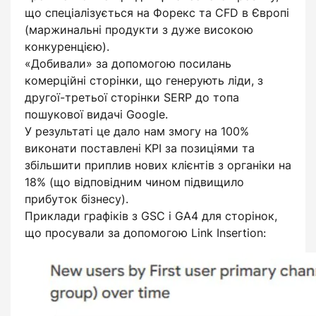
що спеціалізується на Форекс та CFD в Європі
(маржинальні продукти з дуже високою
конкуренцією).
«Добивали» за допомогою посилань
комерційні сторінки, що генерують ліди, з
другої-третьої сторінки SERP до топа
пошукової видачі Google.
У результаті це дало нам змогу на 100%
виконати поставлені KPI за позиціями та
збільшити приплив нових клієнтів з органіки на
18% (що відповідним чином підвищило
прибуток бізнесу).
Приклади графіків з GSC і GA4 для сторінок,
що просували за допомогою Link Insertion: