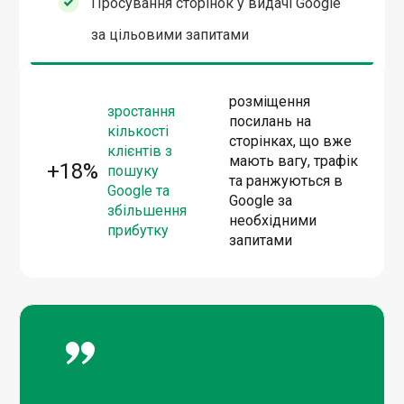
Просування сторінок у видачі Google
за цільовими запитами
розміщення
зростання
посилань на
кількості
сторінках, що вже
клієнтів з
мають вагу, трафік
+18%
пошуку
та ранжуються в
Google та
Google за
збільшення
необхідними
прибутку
запитами