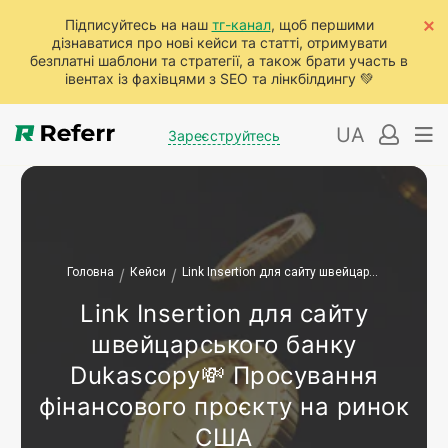
Підписуйтесь на наш
тг-канал
, щоб першими
дізнаватися про нові кейси та статті, отримувати
безплатні шаблони та стратегії, а також брати участь в
івентах із фахівцями з SEO та лінкбілдингу 💚
UA
Зареєструйтесь
Головна
/
Кейси
/
Link Insertion для сайту швейцарського банку Dukascopy💸 Просування фінансового проєкту на ринок США
Link Insertion для сайту
швейцарського банку
Dukascopy💸 Просування
фінансового проєкту на ринок
США