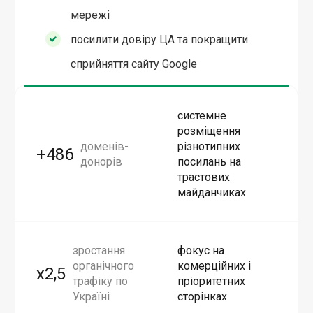
мережі
посилити довіру ЦА та покращити
сприйняття сайту Google
системне
розміщення
доменів-
різнотипних
+486
донорів
посилань на
трастових
майданчиках
зростання
фокус на
органічного
комерційних і
x2,5
трафіку по
пріоритетних
Україні
сторінках