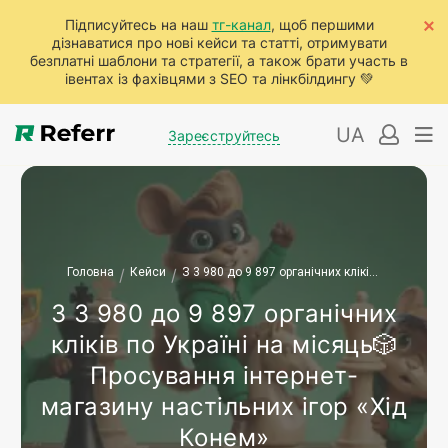
Підписуйтесь на наш
тг-канал
, щоб першими
дізнаватися про нові кейси та статті, отримувати
безплатні шаблони та стратегії, а також брати участь в
івентах із фахівцями з SEO та лінкбілдингу 💚
UA
Зареєструйтесь
Головна
/
Кейси
/
З 3 980 до 9 897 органічних кліків по Україні на місяць🎲 Просування інтернет-магазину настільних ігор «Хід Конем»
З 3 980 до 9 897 органічних
кліків по Україні на місяць🎲
Просування інтернет-
магазину настільних ігор «Хід
Конем»