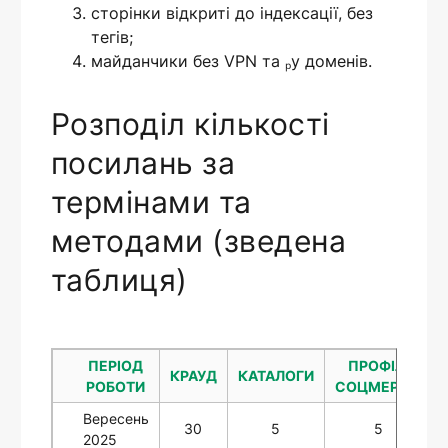
сторінки відкриті до індексації, без
тегів;
майданчики без VPN та ₚу доменів.
Розподіл кількості
посилань за
термінами та
методами (зведена
таблиця)
ПЕРІОД
ПРОФІЛІ
КРАУД
КАТАЛОГИ
РОБОТИ
СОЦМЕРЕЖ
Вересень
30
5
5
2025