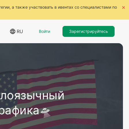
тегии, а также участвовать в ивентах со специалистами по
RU
Войти
Зарегистрируйтесь
глоязычный
рафика🛸