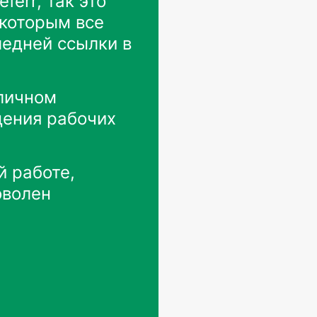
ferr, так это
 которым все
ледней ссылки в
 личном
дения рабочих
й работе,
оволен