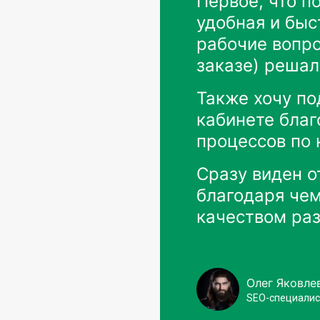
Первое, что по
удобная и быс
рабочие вопро
заказе) решал
Также хочу по
кабинете благ
процессов по 
Сразу виден о
благодаря чем
качеством ра
Олег Яковле
SEO-специалис