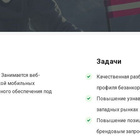
Задачи
 Занимается в
еб-
Качественная раз
ткой мобильных
профиля безанко
ного обеспечения под
Повышение узнав
западных рынках
Повышение позици
брендовым запро