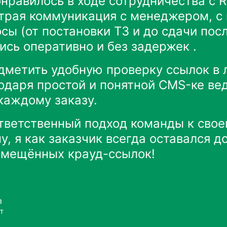
нравилось в ходе сотрудничества с Re
трая коммуникация с менеджером, с
сы (от постановки ТЗ и до сдачи пос
ись оперативно и без задержек .
дметить удобную проверку ссылок в
одаря простой и понятной CMS-ке ве
каждому заказу.
тветственный подход команды к свое
у, я как заказчик всегда оставался д
змещённых крауд-ссылок!
в
т