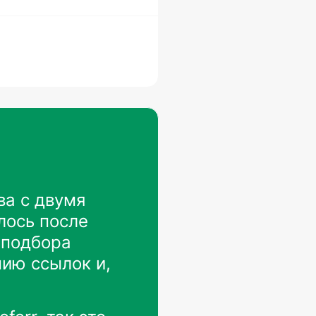
ва с двумя
лось после
 подбора
нию ссылок и,