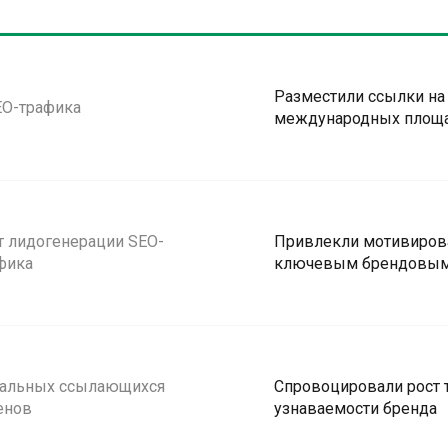
Разместили ссылки на
EO-трафика
международных площ
т лидогенерации SEO-
Привлекли мотивиров
фика
ключевым брендовым
кальных ссылающихся
Спровоцировали рост т
енов
узнаваемости бренда