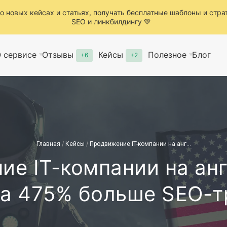
о новых кейсах и статьях, получать бесплатные шаблоны и стра
SEO и линкбилдингу 💚
 сервисе
Отзывы
Кейсы
Полезное
Блог
+6
+2
/
/
Главная
Кейсы
Продвижение IT-компании на англоязычный рынок. На 475% больше SEO-трафика🛸
ие IT-компании на ан
На 475% больше SEO-т