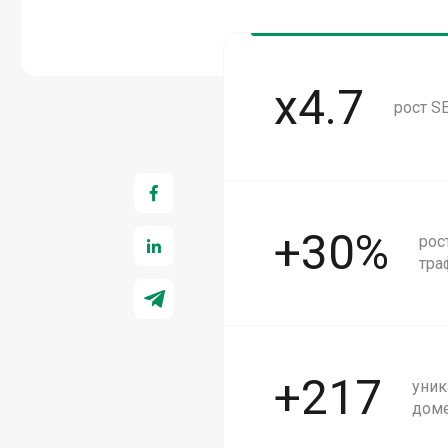
x4.7
рост S
+30%
рос
тра
+217
уни
дом