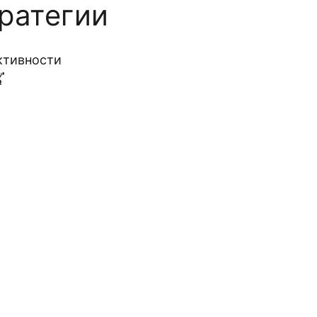
ратегии
ктивности
️