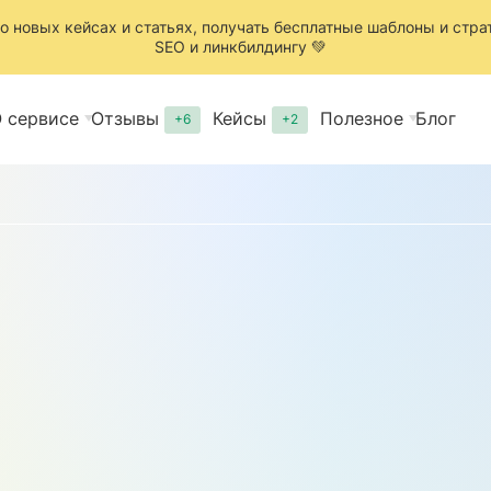
о новых кейсах и статьях, получать бесплатные шаблоны и стра
SEO и линкбилдингу 💚
 сервисе
Отзывы
Кейсы
Полезное
Блог
+6
+2