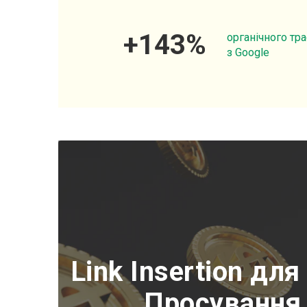
+
143
%
органічного тр
з Google
Link Insertion д
Просування 