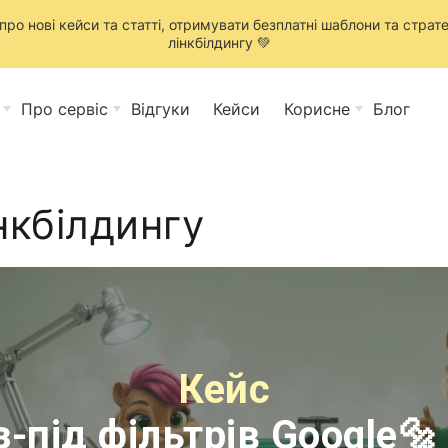
ро нові кейси та статті, отримувати безплатні шаблони та стратег
лінкбілдингу 💚
Про сервіс
Відгуки
Кейси
Корисне
Блог
інкбілдингу
Кейс
-під фільтрів Google🔩 