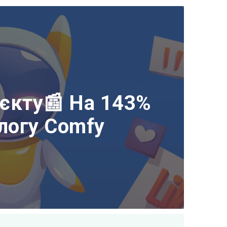
єкту📰 На 143%
блогу Comfy