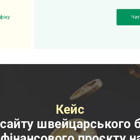
афіку
Чит
Кейс
ля сайту швейцарського 
фінансового проєкту 