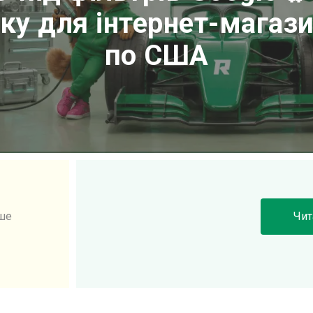
іку для інтернет-магаз
по США
ьше
Чит