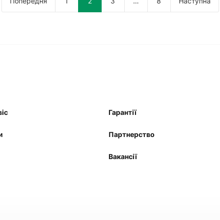
Попередня
1
2
3
…
8
Наступна
віс
Гарантії
и
Партнерство
Вакансії