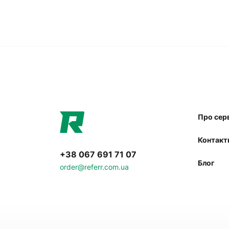
Про сер
Контакт
+38 067 691 71 07
Блог
order@referr.com.ua