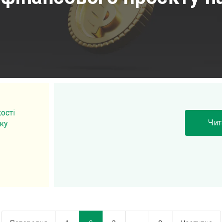
ості
Чит
уку