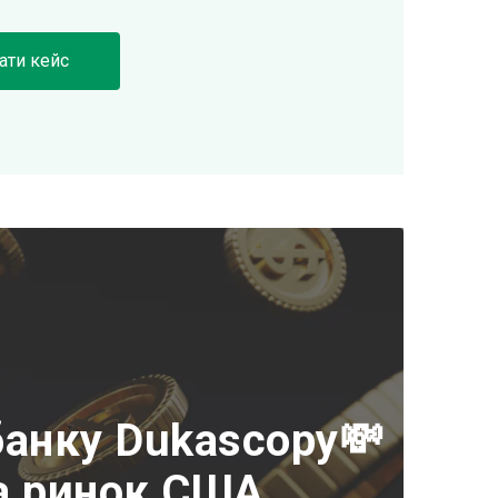
ати кейс
банку Dukascopy💸
на ринок США