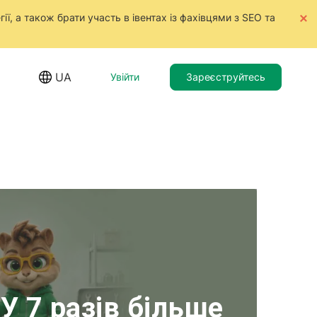
ії, а також брати участь в івентах із фахівцями з SEO та
UA
Увійти
Зареєструйтесь
У 7 разів більше