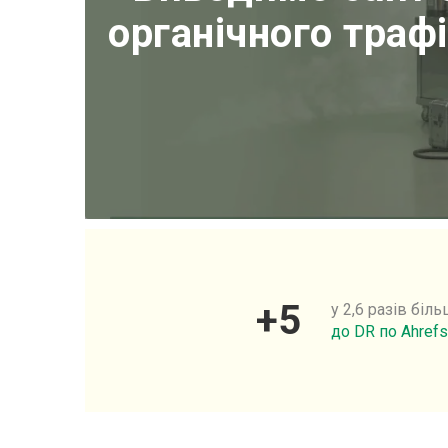
органічного траф
+
5
у 2,6 разів біл
до DR по Ahrefs