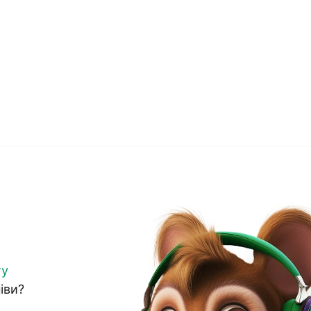
ту
іви?