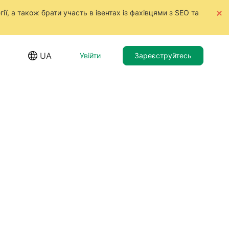
ії, а також брати участь в івентах із фахівцями з SEO та
UA
Увійти
Зареєструйтесь