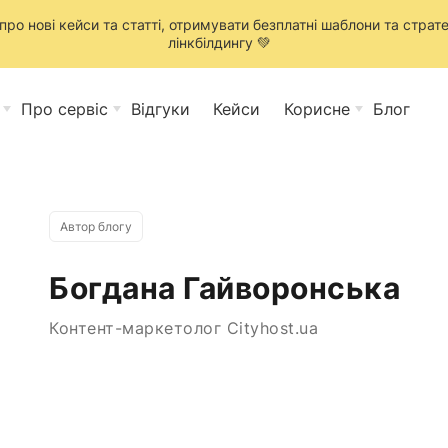
ро нові кейси та статті, отримувати безплатні шаблони та стратег
лінкбілдингу 💚
Про сервіс
Відгуки
Кейси
Корисне
Блог
Автор блогу
Богдана Гайворонська
Контент-маркетолог Cityhost.ua