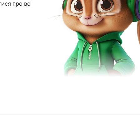
тися про всі
я