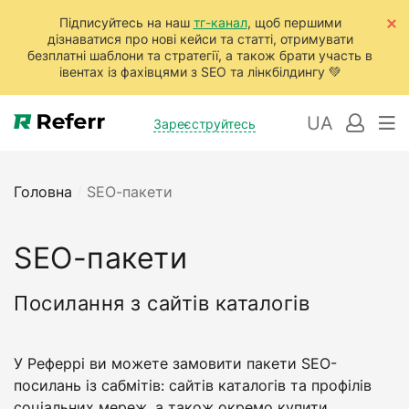
Підписуйтесь на наш
тг-канал
, щоб першими
дізнаватися про нові кейси та статті, отримувати
безплатні шаблони та стратегії, а також брати участь в
івентах із фахівцями з SEO та лінкбілдингу 💚
UA
Зареєструйтесь
Головна
/
SЕО-пакети
SЕО-пакети
Посилання з сайтів каталогів
У Реферрі ви можете замовити пакети SEO-
посилань із сабмітів: сайтів каталогів та профілів
соціальних мереж, а також окремо купити