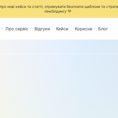
ро нові кейси та статті, отримувати безплатні шаблони та стратег
лінкбілдингу 💚
Про сервіс
Відгуки
Кейси
Корисне
Блог