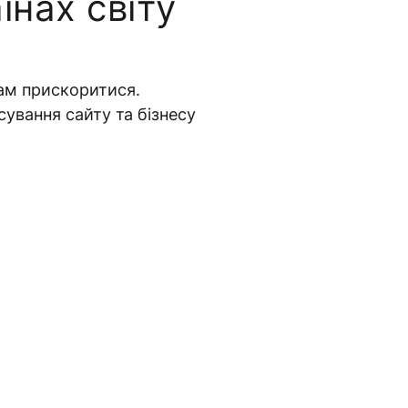
їнах світу
ам прискоритися.
ування сайту та бізнесу