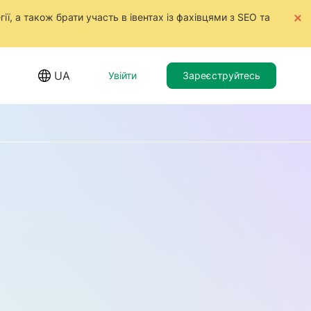
ії, а також брати участь в івентах із фахівцями з SEO та
UA
Увійти
Зареєструйтесь