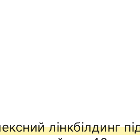
ексний лінкбілдинг пі