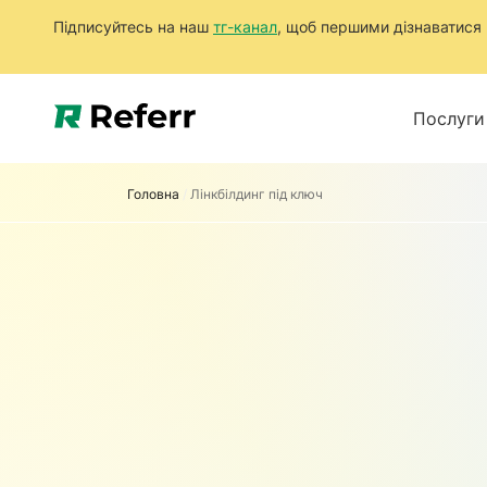
Підписуйтесь на наш
тг-канал
, щоб першими дізнаватися п
Послуги
Головна
/
Лінкбілдинг під ключ