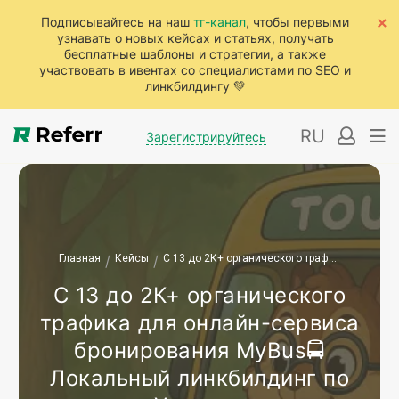
Подписывайтесь на наш
тг-канал
, чтобы первыми
узнавать о новых кейсах и статьях, получать
бесплатные шаблоны и стратегии, а также
участвовать в ивентах со специалистами по SEO и
линкбилдингу 💚
RU
Зарегистрируйтесь
Главная
/
Кейсы
/
С 13 до 2К+ органического трафика для онлайн-сервиса бронирования MyBus🚍 Локальный линкбилдинг по Украине
С 13 до 2К+ органического
трафика для онлайн-сервиса
бронирования MyBus🚍
Локальный линкбилдинг по